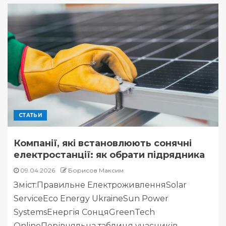
СТАТЬИ
Компанії, які встановлюють сонячні
електростанції: як обрати підрядника
09.04.2026
Борисов Максим
Зміст:Правильне ЕлектроживленняSolar
ServiceEco Energy UkraineSun Power
SystemsЕнергія СонцяGreenTech
OnlineПорівняльна таблиця учасників