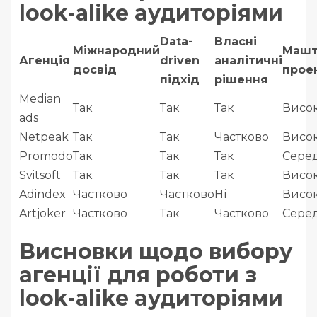
look-alike аудиторіями
Data-
Власні
Міжнародний
Машт
Агенція
driven
аналітичні
досвід
прое
підхід
рішення
Median
Так
Так
Так
Висо
ads
Netpeak
Так
Так
Частково
Висо
Promodo
Так
Так
Так
Сере
Svitsoft
Так
Так
Так
Висо
Adindex
Частково
Частково
Ні
Висо
Artjoker
Частково
Так
Частково
Сере
Висновки щодо вибору
агенції для роботи з
look-alike аудиторіями