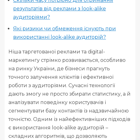
Скільки часу потрібно для отримання
результатів від реклами з look-alike
аудиторіями?
Які ризики чи обмеження існують при
використанні look-alike аудиторій?
Ніша таргетованої реклами та digital-
маркетингу стрімко розвивається, особливо
на ринку України, де бізнеси прагнуть
точного залучення клієнтів і ефективної
роботи з аудиторіями. Сучасні технології
дають змогу не просто збирати статистику, а й
аналізувати поведінку користувачів і
сегментувати базу контактів із надзвичайною
точністю. Одним із найефективніших підходів
є використання look-alike аудиторій –
складних алгоритмів, що дозволяють