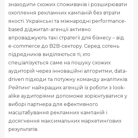
знаходити схожих споживачів і розширювати
охоплення рекламних кампаній без втрати
якості. Українські та міжнародні performance-
based діджитал-агенції активно
впроваджують такі стратегії для бізнесу – від
e-commerce до B2B-сектору. Серед сотень
підрядників виділяються ті, хто
спеціалізується саме на пошуку схожих
аудиторій через інноваційні алгоритми, data-
driven підходи та потужну команду аналітиків.
Рейтинг найкращих агенцій із роботи з look-
alike аудиторіями допоможе зорієнтуватися у
виборі партнера для ефективного
масштабування рекламних кампаній і
досягнення максимальних маркетингових
результатів.