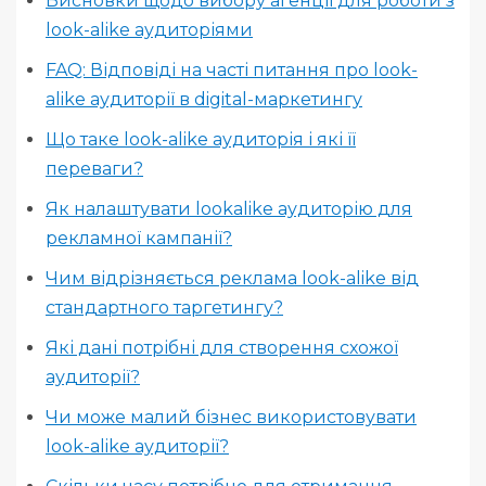
Висновки щодо вибору агенції для роботи з
look-alike аудиторіями
FAQ: Відповіді на часті питання про look-
alike аудиторії в digital-маркетингу
Що таке look-alike аудиторія і які її
переваги?
Як налаштувати lookalike аудиторію для
рекламної кампанії?
Чим відрізняється реклама look-alike від
стандартного таргетингу?
Які дані потрібні для створення схожої
аудиторії?
Чи може малий бізнес використовувати
look-alike аудиторії?