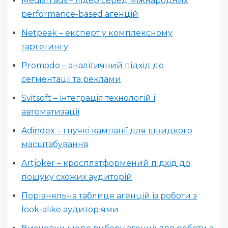
Median ads – лідер серед міжнародних
performance-based агенцій
Netpeak – експерт у комплексному
таргетингу
Promodo – аналітичний підхід до
сегментації та реклами
Svitsoft – інтеграція технологій і
автоматизації
Adindex – гнучкі кампанії для швидкого
масштабування
Artjoker – кросплатформений підхід до
пошуку схожих аудиторій
Порівняльна таблиця агенцій із роботи з
look-alike аудиторіями