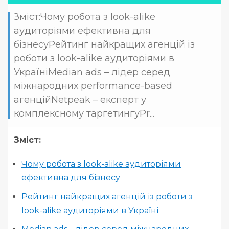
Зміст:Чому робота з look-alike
аудиторіями ефективна для
бізнесуРейтинг найкращих агенцій із
роботи з look-alike аудиторіями в
УкраїніMedian ads – лідер серед
міжнародних performance-based
агенційNetpeak – експерт у
комплексному таргетингуPr...
Зміст:
Чому робота з look-alike аудиторіями
ефективна для бізнесу
Рейтинг найкращих агенцій із роботи з
look-alike аудиторіями в Україні