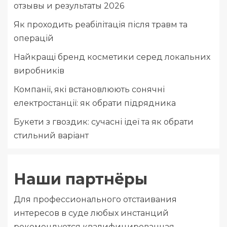
отзывы и результаты 2026
Як проходить реабілітація після травм та
операцій
Найкращі бренд косметики серед локальних
виробників
Компанії, які встановлюють сонячні
електростанції: як обрати підрядника
Букети з гвоздик: сучасні ідеї та як обрати
стильний варіант
Наши партнёры
Для профессионального отстаивания
интересов в суде любых инстанций
рекомендуется квалифицированная